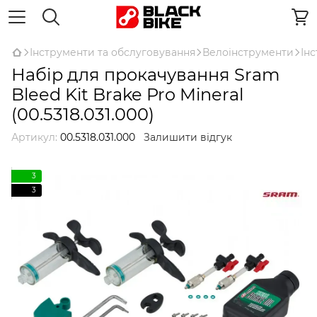
Інструменти та обслуговування
Велоінструменти
Ін
Набір для прокачування Sram
Bleed Kit Brake Pro Mineral
(00.5318.031.000)
Артикул:
00.5318.031.000
Залишити відгук
3
3