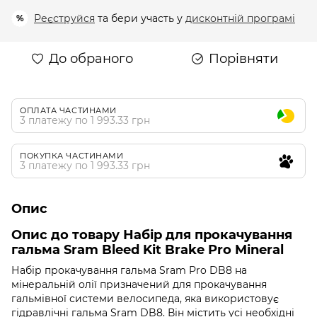
Реєструйся
та бери участь у
дисконтній програмі
%
До обраного
Порівняти
ОПЛАТА ЧАСТИНАМИ
3 платежу по 1 993.33 грн
ПОКУПКА ЧАСТИНАМИ
3 платежу по 1 993.33 грн
Опис
Опис до товару Набір для прокачування
гальма Sram Bleed Kit Brake Pro Mineral
Набір прокачування гальма Sram Pro DB8 на
мінеральній олії призначений для прокачування
гальмівної системи велосипеда, яка використовує
гідравлічні гальма Sram DB8. Він містить усі необхідні