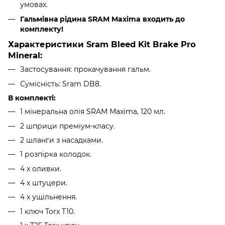
умовах.
Гальмівна рідина SRAM Maxima
входить до
комплекту!
Характеристики Sram Bleed Kit Brake Pro
Mineral:
Застосування: прокачування гальм.
Сумісність: Sram DB8.
В комплекті:
1 мінеральна олія SRAM Maxima, 120 мл.
2 шприци преміум-класу.
2 шланги з насадками.
1 розпірка колодок.
4 x оливки.
4 x штуцери.
4 x ущільнення.
1 ключ Torx T10.