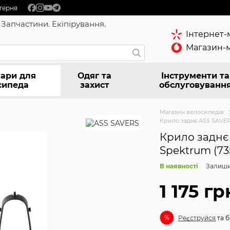
терня
 Запчастини. Екіпірування.
Інтернет-
Магазин-м
ари для
Одяг та
Інструменти та
сипеда
захист
обслуговуванн
Магазин велосипедів
Крило заднє ASS SAVERS
Крило заднє 
Spektrum (73
В наявності
Залиши
1 175 гр
%
Реєструйся
та б