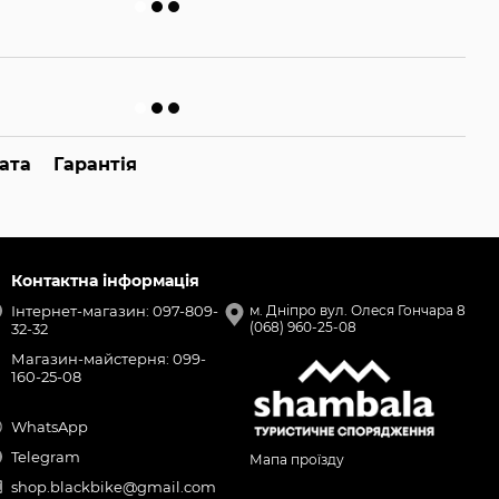
ата
Гарантія
Контактна інформація
Інтернет-магазин: 097-809-
м. Дніпро вул. Олеся Гончара 8
(068) 960-25-08
32-32
Магазин-майстерня: 099-
160-25-08
WhatsApp
Telegram
Мапа проїзду
shop.blackbike@gmail.com