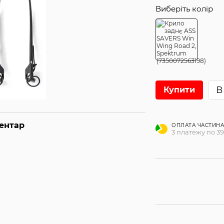
Виберіть колір
В
Купити
ментар
ОПЛАТА ЧАСТИН
3 платежу по 39