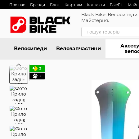
Перейти до основного контенту
Про нас
Бренди
Блог
Клієнтам
Контакти
BikeFit
Майс
Black Bike. Велосипеди.
Майстерня.
Аксесу
Велосипеди
Велозапчастини
вело
3
3