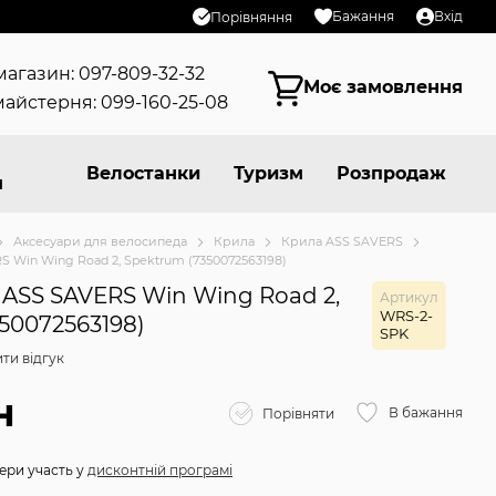
Бажання
Вхід
Порівняння
магазин: 097-809-32-32
Моє замовлення
айстерня: 099-160-25-08
Велостанки
Туризм
Розпродаж
я
Аксесуари для велосипеда
Крила
Крила ASS SAVERS
 Win Wing Road 2, Spektrum (7350072563198)
ASS SAVERS Win Wing Road 2,
Артикул
WRS-2-
50072563198)
SPK
ти відгук
н
В бажання
Порівняти
ери участь у
дисконтній програмі