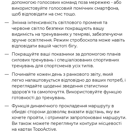
допомогою голосових команд поза мережею - або
використовуйте голосовий помічник смартфона,
щоб відповідати на смс тощо.
Змінна інтенсивність світлового променя та
червоне світло безпеки покращують вашу
видимість на тренуваннях у темряві, забезпечуючи
зручне освітлення. Режим стробоскопа може навіть
відповідати вашій частоті бігу.
Покращуйте ваші показники за допомогою планів
силових тренувань і спеціалізованих спортивних
тренувань для спортсменів усіх типів.
Починайте кожен день з ранкового звіту, який
легко налаштовується відповідно до ваших потреб, і
переглядайте щоденні зведення статистики
здоров'я та самопочуття. Використовуйте функцію
готовності до тренувань.
Функція динамічного прокладення маршруту в
обидві сторони дозволяє вказати відстань, яку ви
хочете пройти, і отримати запропоновані маршрути.
Ви також можете переглянути контури місцевості
на картах TopoActive.