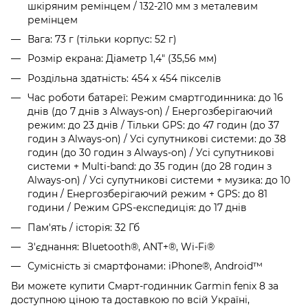
шкіряним ремінцем / 132-210 мм з металевим
ремінцем
Вага: 73 г (тільки корпус: 52 г)
Розмір екрана: Діаметр 1,4" (35,56 мм)
Роздільна здатність: 454 x 454 пікселів
Час роботи батареї: Режим смартгодинника: до 16
днів (до 7 днів з Always-on) / Енергозберігаючий
режим: до 23 днів / Тільки GPS: до 47 годин (до 37
годин з Always-on) / Усі супутникові системи: до 38
годин (до 30 годин з Always-on) / Усі супутникові
системи + Multi-band: до 35 годин (до 28 годин з
Always-on) / Усі супутникові системи + музика: до 10
годин / Енергозберігаючий режим + GPS: до 81
години / Режим GPS-експедиція: до 17 днів
Пам'ять / історія: 32 Гб
З'єднання: Bluetooth®, ANT+®, Wi-Fi®
Сумісність зі смартфонами: iPhone®, Android™
Ви можете купити Cмарт-годинник Garmin fenix 8 за
доступною ціною та доставкою по всій Україні,