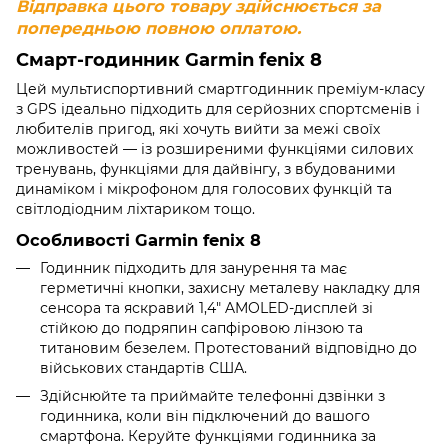
Відправка цього товару здійснюється за
попередньою повною оплатою.
Cмарт-годинник Garmin fenix 8
Цей мультиспортивний смартгодинник преміум-класу
з GPS ідеально підходить для серйозних спортсменів і
любителів пригод, які хочуть вийти за межі своїх
можливостей — із розширеними функціями силових
тренувань, функціями для дайвінгу, з вбудованими
динаміком і мікрофоном для голосових функцій та
світлодіодним ліхтариком тощо.
Особливості Garmin fenix 8
Годинник підходить для занурення та має
герметичні кнопки, захисну металеву накладку для
сенсора та яскравий 1,4" AMOLED-дисплей зі
стійкою до подряпин сапфіровою лінзою та
титановим безелем. Протестований відповідно до
військових стандартів США.
Здійснюйте та приймайте телефонні дзвінки з
годинника, коли він підключений до вашого
смартфона. Керуйте функціями годинника за