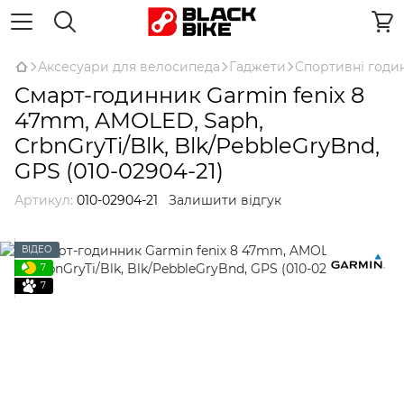
Аксесуари для велосипеда
Гаджети
Спортивні годи
Cмарт-годинник Garmin fenix 8
47mm, AMOLED, Saph,
CrbnGryTi/Blk, Blk/PebbleGryBnd,
GPS (010-02904-21)
Артикул:
010-02904-21
Залишити відгук
ВІДЕО
7
7