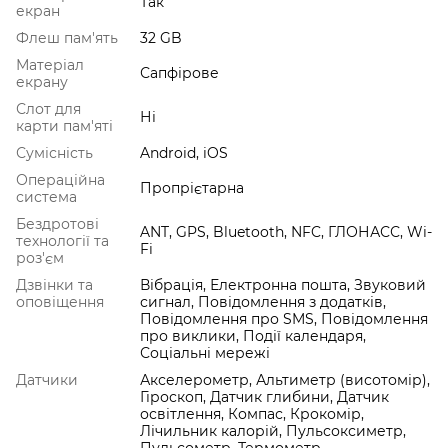
Так
екран
Флеш пам'ять
32 GB
Матеріал
Сапфірове
екрану
Слот для
Ні
карти пам'яті
Сумісність
Android, iOS
Операційна
Пропрієтарна
система
Бездротові
ANT, GPS, Bluetooth, NFC, ГЛОНАСС, Wi-
технології та
Fi
роз'єм
Дзвінки та
Вібрація, Електронна пошта, Звуковий
оповіщення
сигнал, Повідомлення з додатків,
Повідомлення про SMS, Повідомлення
про виклики, Події календаря,
Соціальні мережі
Датчики
Акселерометр, Альтиметр (висотомір),
Гіроскоп, Датчик глибини, Датчик
освітлення, Компас, Крокомір,
Лічильник калорій, Пульсоксиметр,
Пульсометр, Термометр