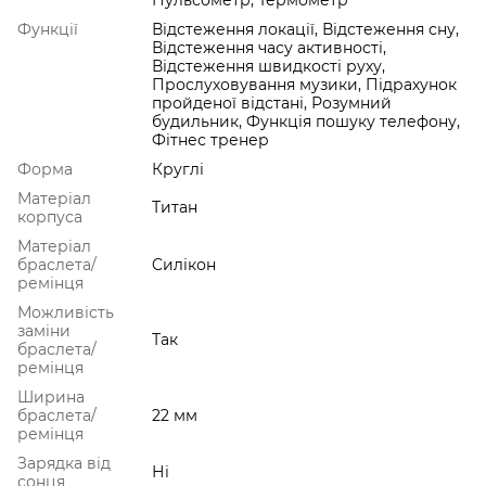
Функції
Відстеження локації, Відстеження сну,
Відстеження часу активності,
Відстеження швидкості руху,
Прослуховування музики, Підрахунок
пройденої відстані, Розумний
будильник, Функція пошуку телефону,
Фітнес тренер
Форма
Круглі
Матеріал
Титан
корпуса
Матеріал
браслета/
Cилікон
ремінця
Можливість
заміни
Так
браслета/
ремінця
Ширина
браслета/
22 мм
ремінця
Зарядка від
Ні
сонця