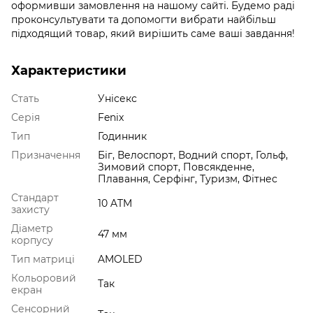
оформивши замовлення на нашому сайті. Будемо раді
проконсультувати та допомогти вибрати найбільш
підходящий товар, який вирішить саме ваші завдання!
Характеристики
Стать
Унісекс
Серія
Fenix
Тип
Годинник
Призначення
Біг, Велоспорт, Водний спорт, Гольф,
Зимовий спорт, Повсякденне,
Плавання, Серфінг, Туризм, Фітнес
Стандарт
10 ATM
захисту
Діаметр
47 мм
корпусу
Тип матриці
AMOLED
Кольоровий
Так
екран
Сенсорний