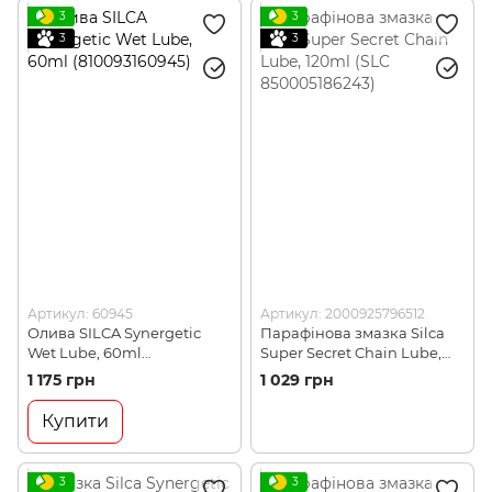
3
3
3
3
Артикул: 60945
Артикул: 2000925796512
Олива SILCA Synergetic
Парафінова змазка Silca
Wet Lube, 60ml
Super Secret Chain Lube,
(810093160945)
120ml (SLC 850005186243)
1 175 грн
1 029 грн
Купити
3
3