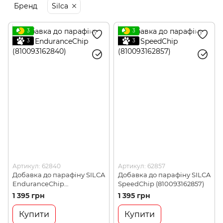
Бренд
Silca
3
3
3
3
Артикул: 62840
Артикул: 62857
Добавка до парафіну SILCA
Добавка до парафіну SILCA
EnduranceChip
SpeedChip (810093162857)
(810093162840)
1 395 грн
1 395 грн
Купити
Купити