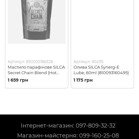
Артикул: 850005186328
Артикул: 60495
Мастило парафінове SILCA
Олива SILCA Synerg-E
Secret Chain Blend (Hot
Lube, 60ml (810093160495)
Wax), 500g (850005186328)
1 659 грн
1 175 грн
Інтернет-магазин: 097-809-32-32
Магазин-майстерня: 099-160-25-08