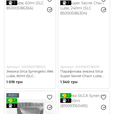
3
3
Артикул: 2000925796505
Артикул: 2000925796529
Змазка Silca Synergetic Wet
Парафінова змазка Silca
Lube, 60ml (SLC
Super Secret Chain Lube,
850005186366)
240ml (SLC 850005186304)
1 019 грн
1 340 грн
ВІДЕО
3
3
3
3