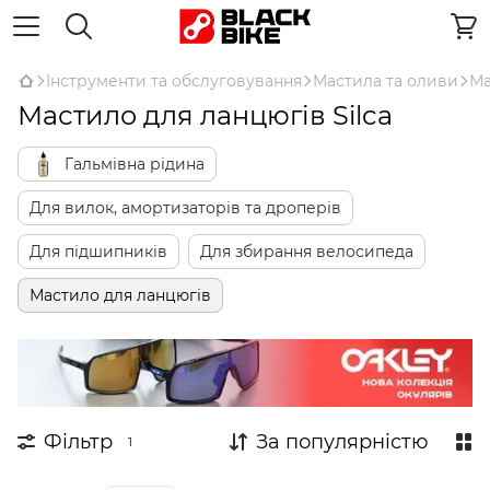
Інструменти та обслуговування
Мастила та оливи
Ма
Мастило для ланцюгів Silca
Гальмівна рідина
Для вилок, амортизаторів та дроперів
Для підшипників
Для збирання велосипеда
Мастило для ланцюгів
Фільтр
За популярністю
1