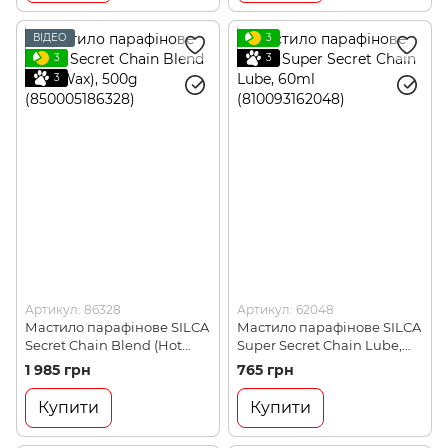
ВІДЕО
3
3
3
3
Артикул: 86328
Артикул: 62048
Мастило парафінове SILCA
Мастило парафінове SILCA
Secret Chain Blend (Hot
Super Secret Chain Lube,
Wax), 500g (850005186328)
60ml (810093162048)
1 985 грн
765 грн
Купити
Купити