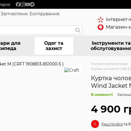
терня
 Запчастини. Екіпірування.
Інтернет-
Магазин-м
ари для
Одяг та
Інструменти та
сипеда
захист
обслуговуванн
Магазин велосипедів
Куртка чоловіча Craft E
Куртка чолові
Wind Jacket 
В наявності
Залиши
4 900 г
%
Реєструйся
та б