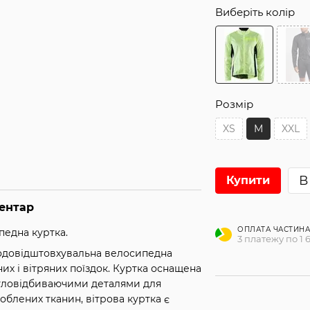
Виберіть колір
Розмір
XS
M
XXL
В
Купити
ментар
ОПЛАТА ЧАСТИН
педна куртка.
3 платежу по 1 6
 водовідштовхувальна велосипедна
их і вітряних поїздок. Куртка оснащена
ітловідбиваючими деталями для
облених тканин, вітрова куртка є