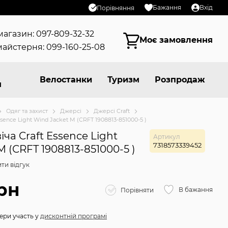
Бажання
Вхід
Порівняння
магазин: 097-809-32-32
Моє замовлення
айстерня: 099-160-25-08
Велостанки
Туризм
Розпродаж
я
Одяг та захист
Джерсі
Джерсі Craft
ssence Light Wind Jacket M (CRFT 1908813-851000-5 )
ча Craft Essence Light
Артикул
7318573339452
M (CRFT 1908813-851000-5 )
ти відгук
рн
В бажання
Порівняти
ери участь у
дисконтній програмі