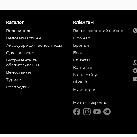
Каталог
Клієнтам
Велосипеди
Вхід в особистий кабінет
Велозапчастини
Про нас
Аксесуари для велосипеда
Бренди
Одяг та захист
Блог
Інструменти та
Клієнтам
обслуговування
Контакти
Велостанки
Мапа сайту
Туризм
BikeFit
Розпродаж
Майстерня
Ми в соцмережах