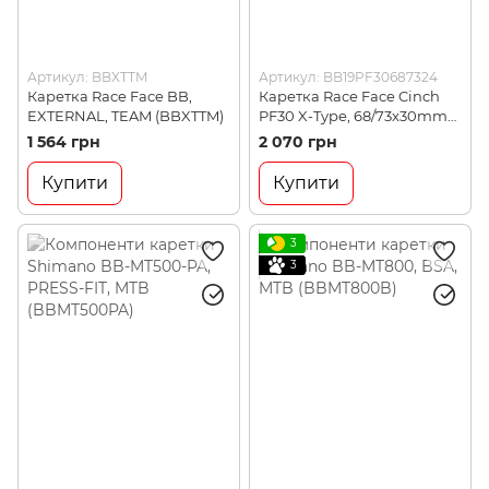
Артикул: BBXTTM
Артикул: BB19PF30687324
Каретка Race Face BB,
Каретка Race Face Cinch
EXTERNAL, TEAM (BBXTTM)
PF30 X-Type, 68/73x30mm
Bottom Bracket
1 564 грн
2 070 грн
(BB19PF30687324)
Купити
Купити
3
3