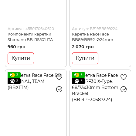
Артикул: 4550170640620
Артикул: BB19BB899224
Компоненти каретки
Каретка RaceFace
Shimano BB-RS501 ITA
BB89/BB92, Ø24mm
70мм, італійська (SHMO
(BB19BB899224)
960 грн
2 070 грн
EBBRS501I)
Купити
Купити
3
3
3
3