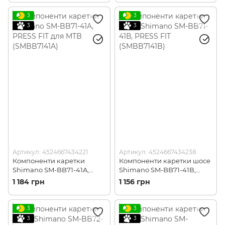
3
3
3
3
Артикул: 4524667434221
Артикул: 4524667434238
Компоненти каретки
Компоненти каретки шосе
Shimano SM-BB71-41A,
Shimano SM-BB71-41В,
PRESS FIT для MTB
PRESS FIT (SMBB7141B)
1 184 грн
1 156 грн
(SMBB7141A)
3
3
3
3