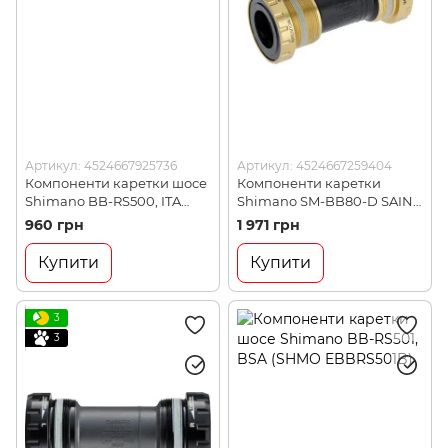
Артикул: 4524667925736
Артикул: 4524667259404
Компоненти каретки шосе
Компоненти каретки
Shimano BB-RS500, ITA
Shimano SM-BB80-D SAINT,
70мм, італійська
83мм, BSA (SMBB80D)
960 грн
1 971 грн
(BBRS500I)
Купити
Купити
3
3