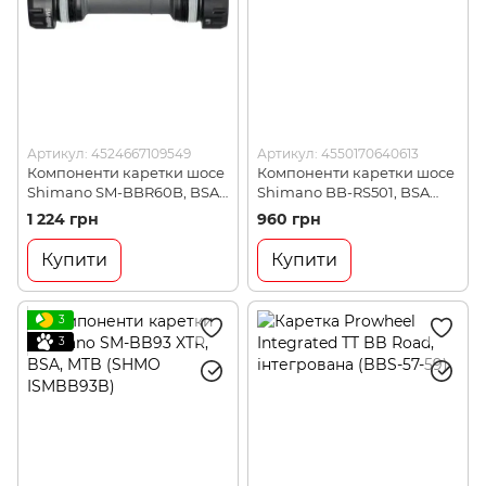
Артикул: 4524667109549
Артикул: 4550170640613
Компоненти каретки шосе
Компоненти каретки шосе
Shimano SM-BBR60B, BSA
Shimano BB-RS501, BSA
(SMBBR60B)
(SHMO EBBRS501B)
1 224 грн
960 грн
Купити
Купити
3
3