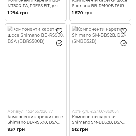
MT800-PA, PRESS FIT для
Shimano BB-R9100B DURA-
MTB (BBMT800PA)
ACE, BSA (BBR9100B)
1 294 грн
1 870 грн
Артикул: 4524667926177
Артикул: 4524667869054
Компоненти каретки шосе
Компоненти каретки
Shimano BB-RS500, BSA
Shimano SM-BB52В, BSA
(BBRS500B)
(SMBB52B)
937 грн
912 грн