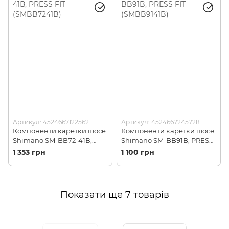
Артикул: 4524667122562
Артикул: 4524667245728
Компоненти каретки шосе
Компоненти каретки шосе
Shimano SM-BB72-41В,
Shimano SM-BB91B, PRESS
PRESS FIT (SMBB7241B)
FIT (SMBB9141B)
1 353 грн
1 100 грн
Показати ще 7 товарів