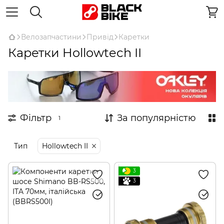
Велозапчастини
Привід
Каретки
Каретки Hollowtech II
Фільтр
За популярністю
1
Тип
Hollowtech II
3
3