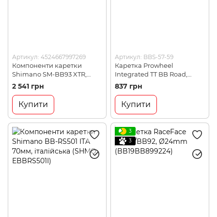
Артикул: 4524667997269
Артикул: BBS-57-59
Компоненти каретки
Каретка Prowheel
Shimano SM-BB93 XTR,
Integrated TT BB Road,
BSA, MTB (SHMO
інтегрована (BBS-57-59)
2 541 грн
837 грн
ISMBB93B)
Купити
Купити
3
3