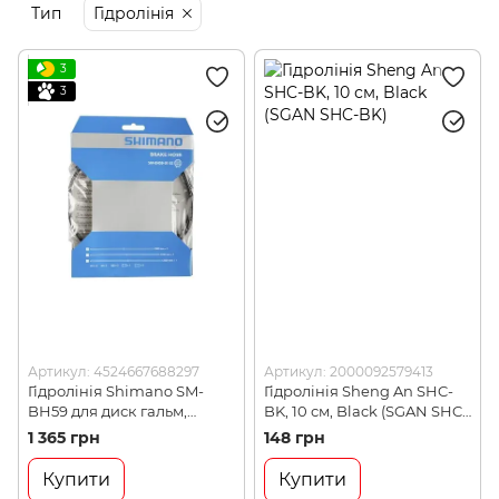
Тип
Гідролінія
3
3
Артикул: 4524667688297
Артикул: 2000092579413
Гідролінія Shimano SM-
Гідролінія Sheng An SHC-
BH59 для диск гальм,
BK, 10 см, Black (SGAN SHC-
1000мм з комплектом
BK)
1 365 грн
148 грн
з'єднання, чорн
(4524667688297)
Купити
Купити