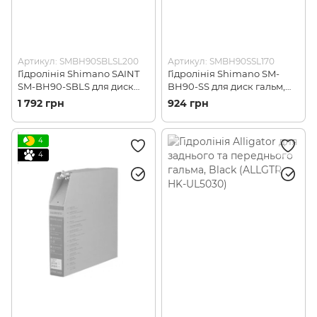
Артикул: SMBH90SBLSL200
Артикул: SMBH90SSL170
Гідролінія Shimano SAINT
Гідролінія Shimano SM-
SM-BH90-SBLS для диск
BH90-SS для диск гальм,
гальм, 2000мм
1700мм, чорн
1 792 грн
924 грн
(SMBH90SBLSL200)
(SMBH90SSL170)
4
4