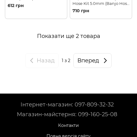
Hose Kit 5.0mm (Banjo Hose
612 грн
Kit 5.0mm)
710 грн
Показати ще 2 товара
Назад
Вперед
1
з 2
Інтернет-магазин: 097-809-32-32
Магазин-майстерня: 099-160-25-08
Контакти
Повна версія сайту