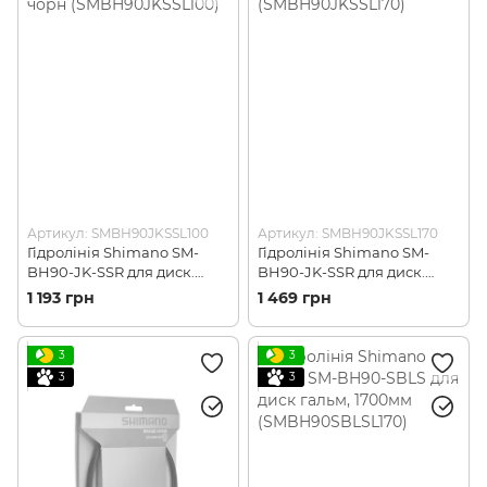
Артикул: SMBH90JKSSL100
Артикул: SMBH90JKSSL170
Гідролінія Shimano SM-
Гідролінія Shimano SM-
BH90-JK-SSR для диск.
BH90-JK-SSR для диск.
гальм шосе, 1000мм чорн
гальм шосе, 1700мм чорн
1 193 грн
1 469 грн
(SMBH90JKSSL100)
(SMBH90JKSSL170)
3
3
3
3