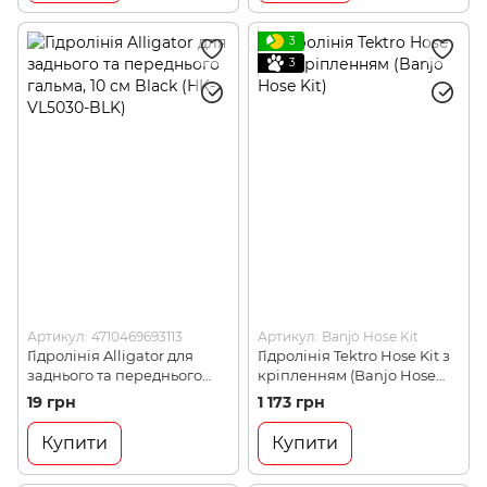
3
3
Артикул: 4710469693113
Артикул: Banjo Hose Kit
Гідролінія Alligator для
Гідролінія Tektro Hose Kit з
заднього та переднього
кріпленням (Banjo Hose
гальма, 10 см Black (HK-
Kit)
19 грн
1 173 грн
VL5030-BLK)
Купити
Купити