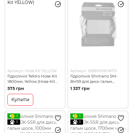
Артикул: Hose Kit YELLOW
Артикул: SMBH59JKW170
Гідролінія Tektro Hose Kit
Гідролінія Shimano SM-
1800мм, Yellow (Hose Kit
BH59 для диск гальм,
YELLOW)
1700мм з комплектом
575 грн
1 337 грн
з'єднання, біла
(SMBH59JKW170)
Купити
3
3
3
3