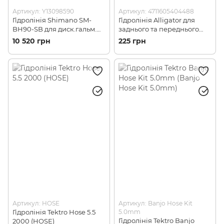
Артикул: Y13098590
Артикул: 4711605404488
Гідролінія Shimano SM-
Гідролінія Alligator для
BH90-SB для диск.гальм.
заднього та переднього
10штХ1700мм чорн,
гальма, Black (ALLGTR HK-
10 520 грн
225 грн
коробка =10шт. (Y13098590)
UL5030)
Артикул: HOSE
Артикул: Banjo Hose Kit
Гідролінія Tektro Hose 5.5
5.0mm
Гідролінія Tektro Banjo
2000 (HOSE)