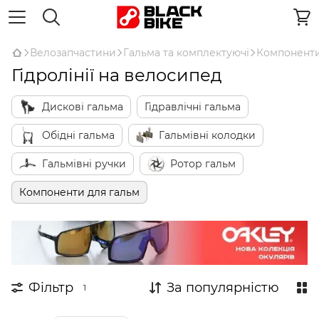
Велозапчастини
Гальма та комплектуючі
Компоненти
Гідролінії на велосипед
Дискові гальма
Гідравлічні гальма
Обідні гальма
Гальмівні колодки
Гальмівні ручки
Ротор гальм
Компоненти для гальм
Фільтр
За популярністю
1