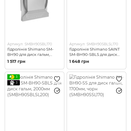
Артикул: SMBH90SBL170
Артикул: SMBH90SBLSL170
Гідролінія Shimano SM-
Гідролінія Shimano SAINT
BH90 для диск гальм,
SM-BH90-SBLS для диск
1700мм чорн
гальм, 1700мм
1 517 грн
1 648 грн
(SMBH90SBL170)
(SMBH90SBLSL170)
3
3