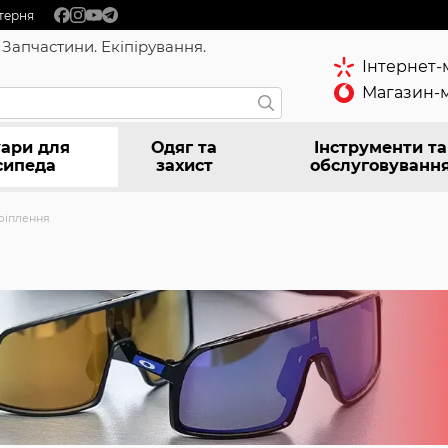
терня
 Запчастини. Екіпірування.
Інтернет-
Магазин-м
ари для
Одяг та
Інструменти та
сипеда
захист
обслуговуванн
ріплення