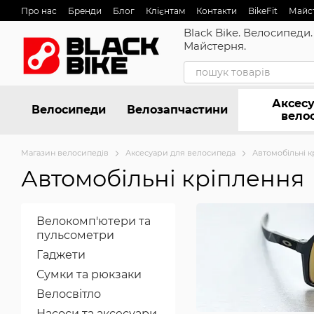
Перейти до основного контенту
Про нас
Бренди
Блог
Клієнтам
Контакти
BikeFit
Майс
Black Bike. Велосипеди.
Майстерня.
Аксесу
Велосипеди
Велозапчастини
вело
Магазин велосипедів
Аксесуари для велосипеда
Автомобільні к
Автомобільні кріплення
Велокомп'ютери та
пульсометри
Гаджети
Сумки та рюкзаки
Велосвітло
Насоси та аксесуари