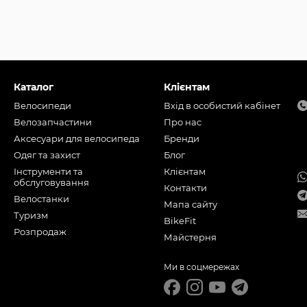
Каталог
Клієнтам
Велосипеди
Вхід в особистий кабінет
Велозапчастини
Про нас
Аксесуари для велосипеда
Бренди
Одяг та захист
Блог
Інструменти та
Клієнтам
обслуговування
Контакти
Велостанки
Мапа сайту
Туризм
BikeFit
Розпродаж
Майстерня
Ми в соцмережах