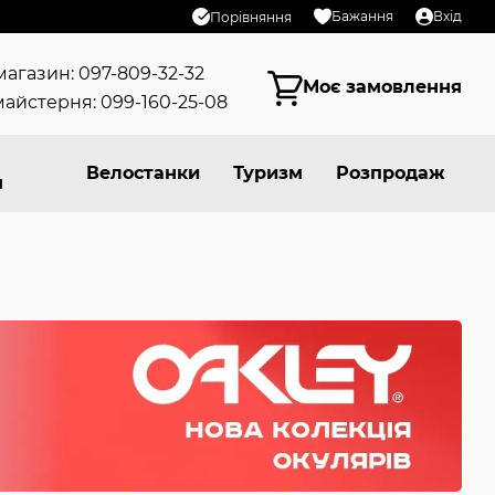
Бажання
Вхід
Порівняння
магазин: 097-809-32-32
Моє замовлення
айстерня: 099-160-25-08
Велостанки
Туризм
Розпродаж
я